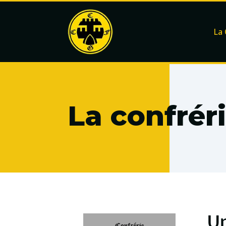
La 
La confrér
Un