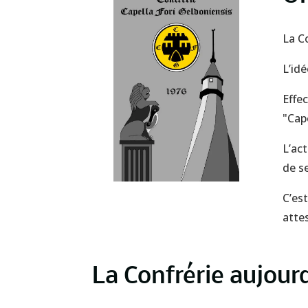
La Co
L’idé
Effe
"Cape
L’ac
de se
C’es
atte
La Confrérie aujour