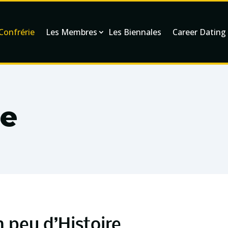
Confrérie
Les Membres
Les Biennales
Career Dating
ie
 peu d’Histoire